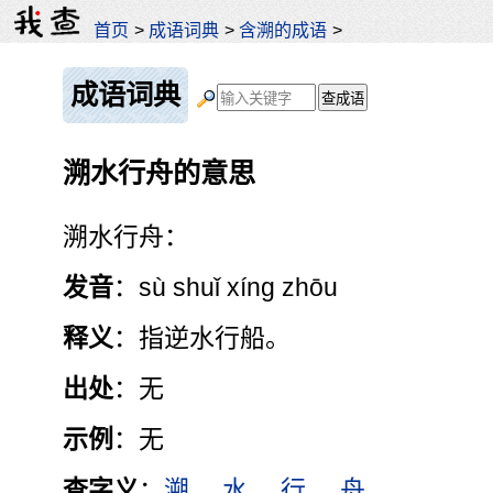
首页
>
成语词典
>
含溯的成语
>
成语词典
溯水行舟的意思
溯水行舟：
发音
：sù shuǐ xíng zhōu
释义
：指逆水行船。
出处
：无
示例
：无
查字义
：
溯
水
行
舟