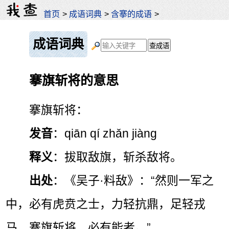
首页
>
成语词典
>
含搴的成语
>
成语词典
搴旗斩将的意思
搴旗斩将：
发音
：qiān qí zhǎn jiàng
释义
：拔取敌旗，斩杀敌将。
出处
：《吴子·料敌》：“然则一军之
中，必有虎贲之士，力轻抗鼎，足轻戎
马，搴旗斩将，必有能者。”