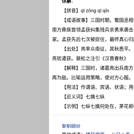
详解
：
【拼音】qī zòng qī qín
【成语故事】三国时期，蜀国丞相
南方彝族首领孟获纠集残兵余勇来袭击
家。孟获先后七次被捉住，最终真心归
【出处】亮率众南征，其秋悉平。
亮犹遣获。裴松之注引《汉晋春秋》
【解释】三国时，诸葛亮出兵南方
再为敌。比喻运用策略，使对方心服。
【用法】作谓语、宾语、状语；用
【近义词】七擒七纵
【示例】七纵七擒何处在，茅花枥