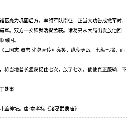
诸葛亮为巩固后方，率领军队南征，正当大功告成撤军时，
蜀军。双方一交锋就活捉孟获。诸葛亮从大局出发放他回
顺蜀国。
《三国志·蜀志·诸葛亮传》亮笑，纵使更战，七纵七擒，而
，将当地酋长孟获捉住七次，放了七次，使他真正服输，不
于处事
叶盖神坛。唐·章孝标《诸葛武侯庙》