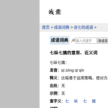
首页
>
成语词典
>
含七的成语
>
成语词典
七纵七擒的意思、近义词
七纵七擒：
发音
：qī zòng qī qín
释义
：比喻善于运用策略，使对方
出处
：无
示例
：无
查字义
：
七
纵
七
擒