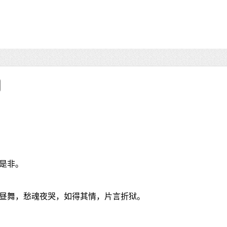
是非。
昼舞，愁魂夜哭，如得其情，片言折狱。