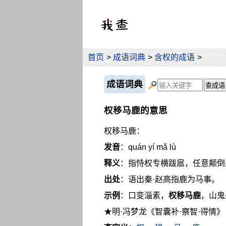
首页
>
成语词典
>
含权的成语
>
成语词典
权移马鹿的意思
权移马鹿：
发音
：quán yí mǎ lù
释义
：指恃权专横跋扈，任意颠倒
出处
：语出秦·赵高指鹿为马事。
示例
：口变淄素，
权移马鹿
，山鬼
★明·冯梦龙《智囊补·察智·得情》