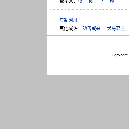
查字义
：
权
移
马
鹿
其他成语：
劝善戒恶
犬马恋主
Copyright