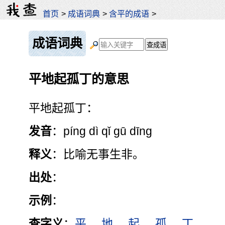
首页
>
成语词典
>
含平的成语
>
成语词典
平地起孤丁的意思
平地起孤丁：
发音
：píng dì qǐ gū dīng
释义
：比喻无事生非。
出处
：
示例
：
查字义
：
平
地
起
孤
丁