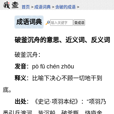
首页
>
成语词典
>
含破的成语
>
成语词典
破釜沉舟的意思、近义词、反义词
破釜沉舟：
发音
：pò fǔ chén zhōu
释义
：比喻下决心不顾一切地干到
底。
出处
：《史记·项羽本纪》：“项羽乃
悉引兵渡河，皆沉船，破釜甑，烧庐舍，