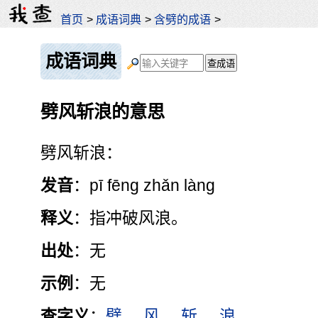
首页
>
成语词典
>
含劈的成语
>
成语词典
劈风斩浪的意思
劈风斩浪：
发音
：pī fēng zhǎn làng
释义
：指冲破风浪。
出处
：无
示例
：无
查字义
：
劈
风
斩
浪