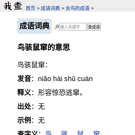
首页
>
成语词典
>
含鸟的成语
>
成语词典
鸟骇鼠窜的意思
鸟骇鼠窜：
发音
：niǎo hài shǔ cuàn
释义
：形容惊恐逃窜。
出处
：无
示例
：无
查字义
：
鸟
骇
鼠
窜