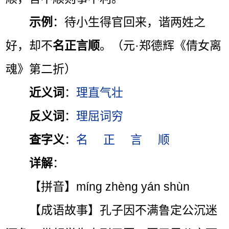
示例
：待小生得官回来，谐两姓之
好，却不
名正言顺
。（元·郑德辉《倩女离
魂》第二折）
近义词
：
理直气壮
反义词
：
理屈词穷
查字义
：
名
正
言
顺
详解
：
【拼音】míng zhèng yán shùn
【成语故事】孔子因不满鲁定公沉迷