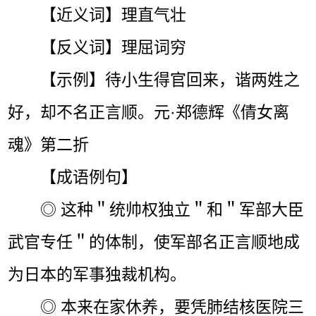
【近义词】理直气壮
【反义词】理屈词穷
【示例】待小生得官回来，谐两姓之
好，却不名正言顺。元·郑德辉《倩女离
魂》第二折
【成语例句】
◎ 这种＂统帅权独立＂和＂军部大臣
武官专任＂的体制，使军部名正言顺地成
为日本的军事独裁机构。
◎ 本来在家休养，要凭肺结核医院三