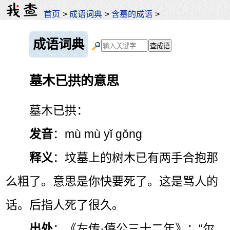
首页
>
成语词典
>
含墓的成语
>
成语词典
墓木已拱的意思
墓木已拱：
发音
：mù mù yǐ gǒng
释义
：坟墓上的树木已有两手合抱那
么粗了。意思是你快要死了。这是骂人的
话。后指人死了很久。
出处
：《左传·僖公三十二年》：“尔