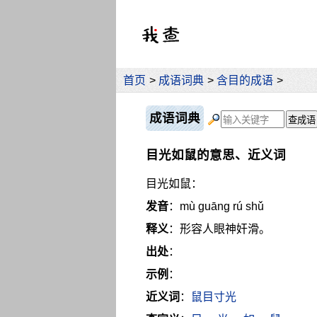
首页
>
成语词典
>
含目的成语
>
成语词典
目光如鼠的意思、近义词
目光如鼠：
发音
：mù guāng rú shǔ
释义
：形容人眼神奸滑。
出处
：
示例
：
近义词
：
鼠目寸光