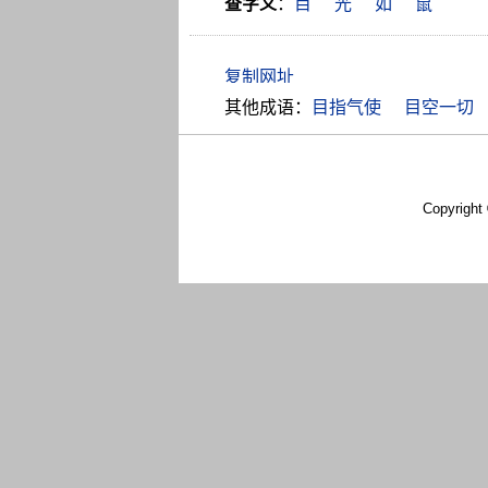
查字义
：
目
光
如
鼠
其他成语：
目指气使
目空一切
Copyright