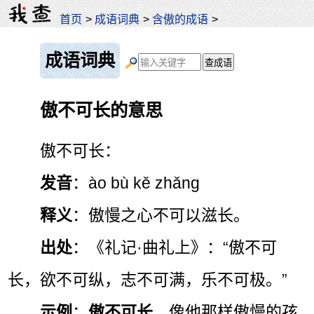
首页
>
成语词典
>
含傲的成语
>
成语词典
傲不可长的意思
傲不可长：
发音
：ào bù kě zhǎng
释义
：傲慢之心不可以滋长。
出处
：《礼记·曲礼上》：“傲不可
长，欲不可纵，志不可满，乐不可极。”
示例
：
傲不可长
，像他那样傲慢的孩