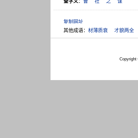
查字义
：
曹
社
之
谋
其他成语：
材薄质衰
才貌两全
Copyright