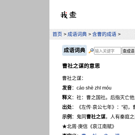
首页
>
成语词典
>
含曹的成语
>
成语词典
曹社之谋的意思
曹社之谋：
发音
：cáo shè zhī móu
释义
：社：曹之国社。后指灭亡他
出处
：《左传·哀公七年》：“初，
示例
：鬼同
曹社之谋
，人有秦庭之
★北周·庚信《哀江南赋》