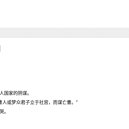
人国家的阴谋。
曹人或梦众君子立于社宫，而谋亡曹。”
哭。