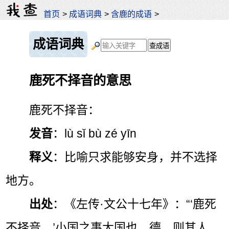
首页
>
成语词典
>
含鹿的成语
>
成语词典
鹿死不择音的意思
鹿死不择音：
发音
：lù sǐ bù zé yīn
释义
：比喻只求能够安身，并不选择
地方。
出处
：《左传·文公十七年》：“‘鹿死
不择音。’小国之事大国也，德，则其人