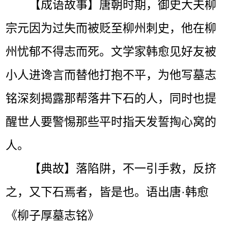
【成语故事】唐朝时期，御史大夫柳
宗元因为过失而被贬至柳州刺史，他在柳
州忧郁不得志而死。文学家韩愈见好友被
小人进谗言而替他打抱不平，为他写墓志
铭深刻揭露那帮落井下石的人，同时也提
醒世人要警惕那些平时指天发誓掏心窝的
人。
【典故】落陷阱，不一引手救，反挤
之，又下石焉者，皆是也。语出唐·韩愈
《柳子厚墓志铭》