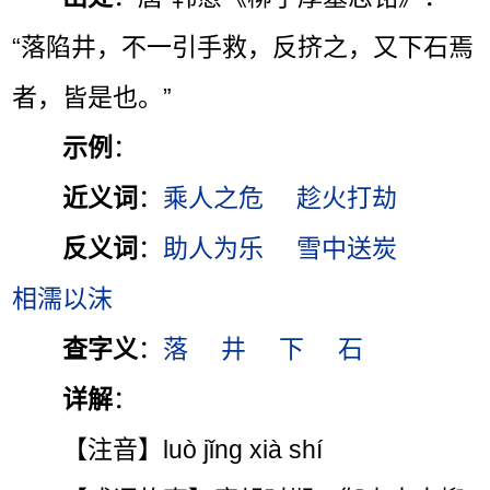
“落陷井，不一引手救，反挤之，又下石焉
者，皆是也。”
示例
：
近义词
：
乘人之危
趁火打劫
反义词
：
助人为乐
雪中送炭
相濡以沫
查字义
：
落
井
下
石
详解
：
【注音】luò jǐng xià shí