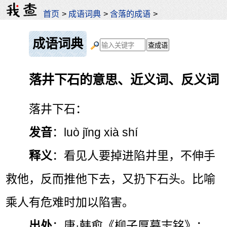
首页
>
成语词典
>
含落的成语
>
成语词典
落井下石的意思、近义词、反义词
落井下石：
发音
：luò jǐng xià shí
释义
：看见人要掉进陷井里，不伸手
救他，反而推他下去，又扔下石头。比喻
乘人有危难时加以陷害。
出处
：唐·韩愈《柳子厚墓志铭》：