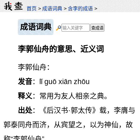
首页
>
成语词典
>
含李的成语
>
成语词典
李郭仙舟的意思、近义词
李郭仙舟：
发音
：lǐ guō xiān zhōu
释义
：常用为友人相亲之典。
出处
：《后汉书·郭太传》载，李膺与
郭泰同舟而济，从宾望之，以为神仙，故
称“李郭仙舟”。