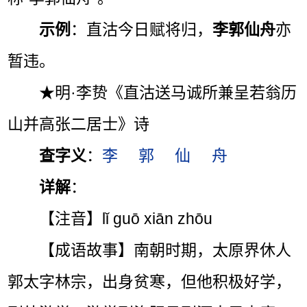
示例
：直沽今日赋将归，
李郭仙舟
亦
暂违。
★明·李贽《直沽送马诚所兼呈若翁历
山并高张二居士》诗
查字义
：
李
郭
仙
舟
详解
：
【注音】lǐ guō xiān zhōu
【成语故事】南朝时期，太原界休人
郭太字林宗，出身贫寒，但他积极好学，