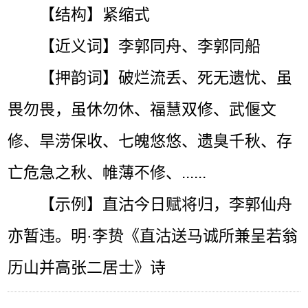
【结构】紧缩式
【近义词】李郭同舟、李郭同船
【押韵词】破烂流丢、死无遗忧、虽
畏勿畏，虽休勿休、福慧双修、武偃文
修、旱涝保收、七魄悠悠、遗臭千秋、存
亡危急之秋、帷薄不修、......
【示例】直沽今日赋将归，李郭仙舟
亦暂违。明·李贽《直沽送马诚所兼呈若翁
历山并高张二居士》诗