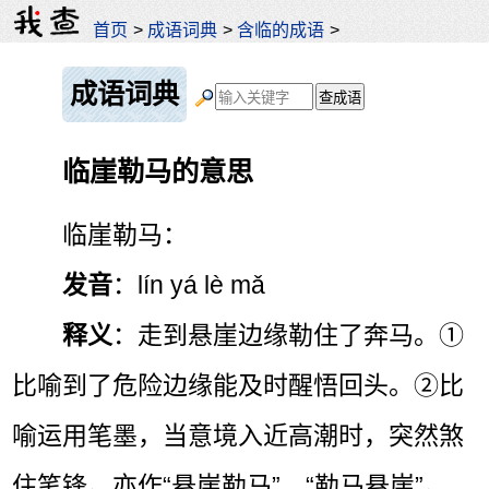
首页
>
成语词典
>
含临的成语
>
成语词典
临崖勒马的意思
临崖勒马：
发音
：lín yá lè mǎ
释义
：走到悬崖边缘勒住了奔马。①
比喻到了危险边缘能及时醒悟回头。②比
喻运用笔墨，当意境入近高潮时，突然煞
住笔锋。亦作“悬崖勒马”、“勒马悬崖”。