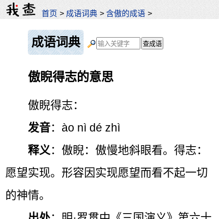
首页
>
成语词典
>
含傲的成语
>
成语词典
傲睨得志的意思
傲睨得志：
发音
：ào nì dé zhì
释义
：傲睨：傲慢地斜眼看。得志：
愿望实现。形容因实现愿望而看不起一切
的神情。
出处
：明·罗贯中《三国演义》第六十