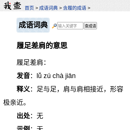
首页
>
成语词典
>
含履的成语
>
成语词典
履足差肩的意思
履足差肩：
发音
：lǚ zú chà jiān
释义
：足与足，肩与肩相接近，形容
极亲近。
出处
：无
示例
：无