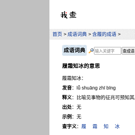
首页
>
成语词典
>
含履的成语
>
成语词典
履霜知冰的意思
履霜知冰：
发音
：lǚ shuāng zhī bīng
释义
：比喻见事物的征兆可预知其
出处
：无
示例
：无
查字义
：
履
霜
知
冰