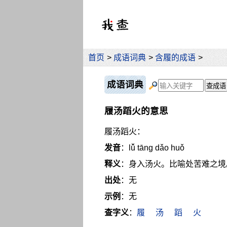
首页
>
成语词典
>
含履的成语
>
成语词典
履汤蹈火的意思
履汤蹈火：
发音
：lǚ tāng dǎo huǒ
释义
：身入汤火。比喻处苦难之境
出处
：无
示例
：无
查字义
：
履
汤
蹈
火