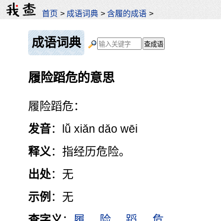
首页
>
成语词典
>
含履的成语
>
成语词典
履险蹈危的意思
履险蹈危：
发音
：lǚ xiǎn dǎo wēi
释义
：指经历危险。
出处
：无
示例
：无
查字义
：
履
险
蹈
危