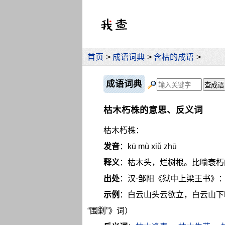
首页
>
成语词典
>
含枯的成语
>
成语词典
枯木朽株的意思、反义词
枯木朽株：
发音
：kū mù xiǔ zhū
释义
：枯木头，烂树根。比喻衰朽
出处
：汉·邹阳《狱中上梁王书》：
示例
：白云山头云欲立，白云山下
“围剿”》词）