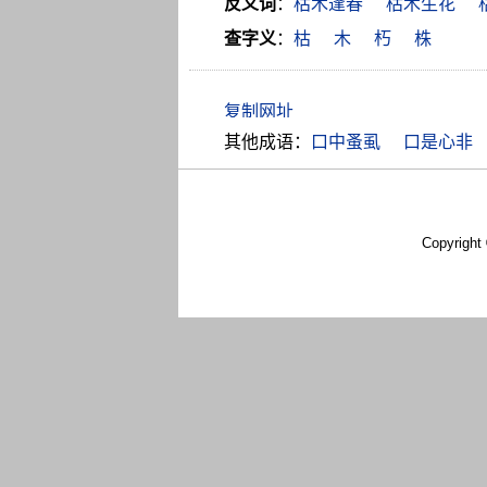
反义词
：
枯木逢春
枯木生花
查字义
：
枯
木
朽
株
其他成语：
口中蚤虱
口是心非
Copyright