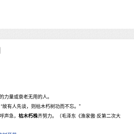
的力量或衰老无用的人。
“故有人先谈，则枯木朽树功而不忘。”
呼声急，
枯木朽株
齐努力。（毛泽东《渔家傲·反第二次大