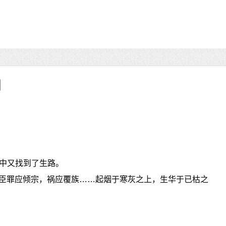
中又找到了生路。
：“臣罪应倾宗，祸应覆族……起烟于寒灰之上，生华于已枯之