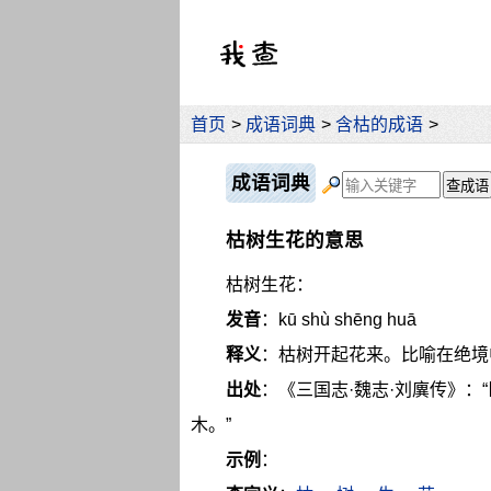
首页
>
成语词典
>
含枯的成语
>
成语词典
枯树生花的意思
枯树生花：
发音
：kū shù shēng huā
释义
：枯树开起花来。比喻在绝境
出处
：《三国志·魏志·刘廙传》
木。”
示例
：