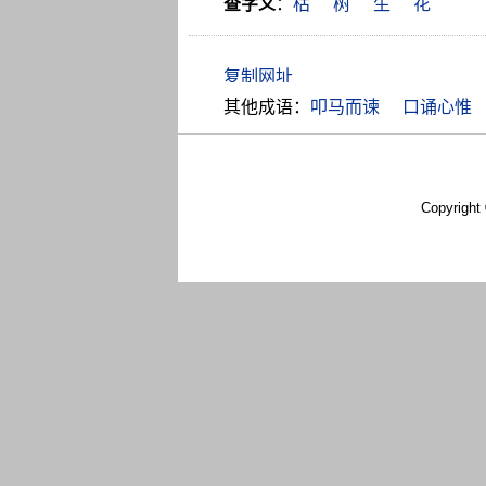
查字义
：
枯
树
生
花
其他成语：
叩马而谏
口诵心惟
Copyright