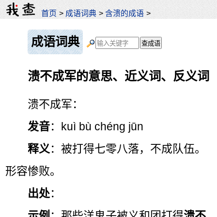
首页
>
成语词典
>
含溃的成语
>
成语词典
溃不成军的意思、近义词、反义词
溃不成军：
发音
：kuì bù chéng jūn
释义
：被打得七零八落，不成队伍。
形容惨败。
出处
：
示例
：那些洋鬼子被义和团打得
溃不