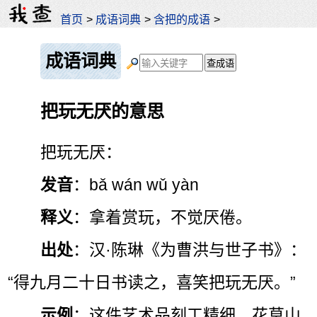
首页
>
成语词典
>
含把的成语
>
成语词典
把玩无厌的意思
把玩无厌：
发音
：bǎ wán wǔ yàn
释义
：拿着赏玩，不觉厌倦。
出处
：汉·陈琳《为曹洪与世子书》：
“得九月二十日书读之，喜笑把玩无厌。”
示例
：这件艺术品刻工精细，花草山