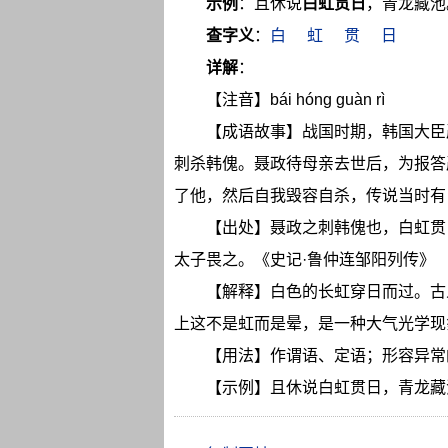
示例
：且休说
白虹贯日
，青龙藏池
查字义
：
白
虹
贯
日
详解
：
【注音】bái hóng guàn rì
【成语故事】战国时期，韩国大臣
刺杀韩傀。聂政待母亲去世后，为报答
了他，然后自我毁容自杀，传说当时有
【出处】聂政之刺韩傀也，白虹贯
太子畏之。《史记·鲁仲连邹阳列传》
【解释】白色的长虹穿日而过。古
上这不是虹而是晕，是一种大气光学现
【用法】作谓语、定语；形容异常
【示例】且休说白虹贯日，青龙藏