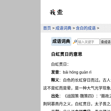
首页
>
成语词典
>
含白的成语
>
成语词典
白虹贯日的意思
白虹贯日：
发音
：bái hóng guàn rì
释义
：白色的长虹穿日而过。古人
这不是虹而是晕，是一种大气光学现象
出处
：《战国策·魏策四》：“聂政
荆轲慕燕丹之义，白虹贯日，太子畏之