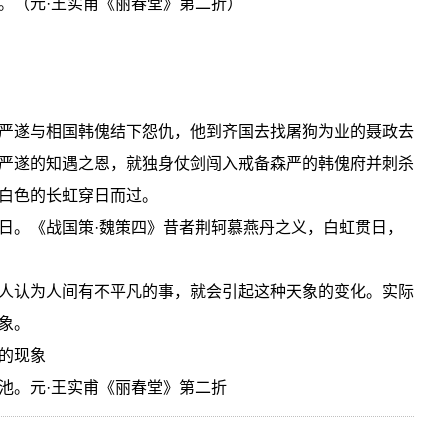
。（元·王实甫《丽春堂》第二折）
严遂与相国韩傀结下怨仇，他到齐国去找屠狗为业的聂政去
严遂的知遇之恩，就独身仗剑闯入戒备森严的韩傀府并刺杀
白色的长虹穿日而过。
日。《战国策·魏策四》昔者荆轲慕燕丹之义，白虹贯日，
人认为人间有不平凡的事，就会引起这种天象的变化。实际
象。
的现象
池。元·王实甫《丽春堂》第二折