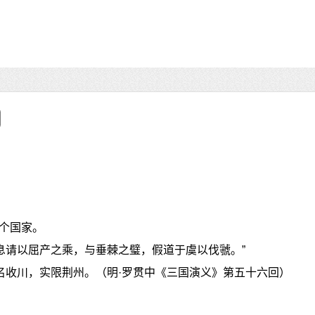
个国家。
荀息请以屈产之乘，与垂棘之璧，假道于虞以伐虢。”
名收川，实限荆州。（明·罗贯中《三国演义》第五十六回）