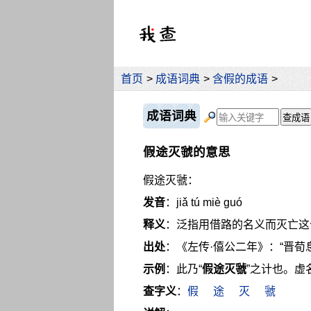
首页
>
成语词典
>
含假的成语
>
成语词典
假途灭虢的意思
假途灭虢：
发音
：jiǎ tú miè guó
释义
：泛指用借路的名义而灭亡这
出处
：《左传·僖公二年》：“晋
示例
：此乃“
假途灭虢
”之计也。虚
查字义
：
假
途
灭
虢