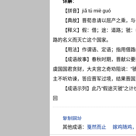
详解
：
【拼音】jiǎ tú miè guó
【典故】晋荀息请以屈产之乘，与
【释义】假：借；途：道路；虢：
路的名义而灭亡这个国家。
【用法】作谓语、定语；指用借路
【成语故事】春秋时期，晋献公要
虞国国君贪财，大夫宫之奇劝阻说：“
主不听劝谏，答应晋军过境，结果晋国
【成语示列】此乃“假途灭虢”之
回
其他成语：
戛然而止
嫁鸡随鸡