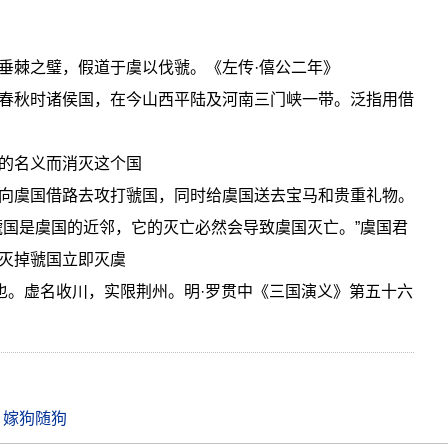
垂棘之璧，假道于虞以伐虢。《左传·僖公二年》
春秋时诸侯国，在今山西平陆及河南三门峡一带。泛指用借
的名义而消灭这个国
向虞国借路去攻打虢国，同时给虞国送去宝马和贵重礼物。
虢国是虞国的近邻，它的灭亡必然会导致虞国灭亡。”虞国君
灭掉虢国立即灭虞
计也。虚名收川，实限荆州。明·罗贯中《三国演义》第五十六
，嫁狗随狗