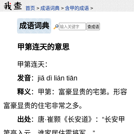
首页
>
成语词典
>
含甲的成语
>
成语词典
甲第连天的意思
甲第连天：
发音
：jiǎ dì lián tiān
释义
：甲第：富豪显贵的宅第。形容
富豪显贵的住宅非常之多。
出处
：唐·崔颢《长安道》：“长安甲
第高入云，谁家居住霍将军。”