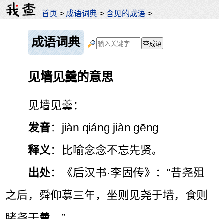
首页
>
成语词典
>
含见的成语
>
成语词典
见墙见羹的意思
见墙见羹：
发音
：jiàn qiáng jiàn gēng
释义
：比喻念念不忘先贤。
出处
：《后汉书·李固传》：“昔尧殂
之后，舜仰慕三年，坐则见尧于墙，食则
睹尧于羹。”