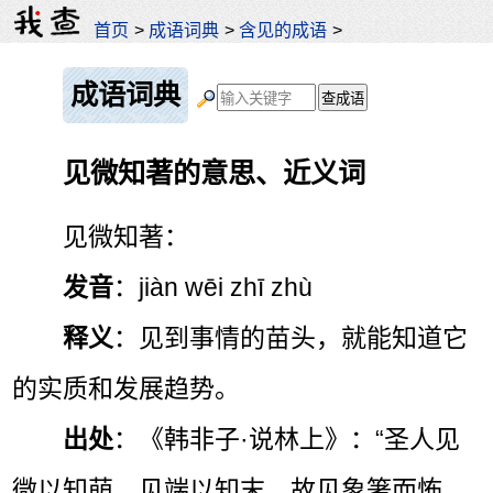
首页
>
成语词典
>
含见的成语
>
成语词典
见微知著的意思、近义词
见微知著：
发音
：jiàn wēi zhī zhù
释义
：见到事情的苗头，就能知道它
的实质和发展趋势。
出处
：《韩非子·说林上》：“圣人见
微以知萌，见端以知末，故见象箸而怖，