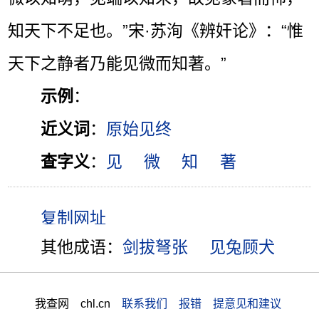
知天下不足也。”宋·苏洵《辨奸论》：“惟
天下之静者乃能见微而知著。”
示例
：
近义词
：
原始见终
查字义
：
见
微
知
著
其他成语：
剑拔弩张
见兔顾犬
我查网 chl.cn
联系我们 报错 提意见和建议