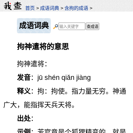
首页
>
成语词典
>
含拘的成语
>
成语词典
拘神遣将的意思
拘神遣将：
发音
：jū shén qiǎn jiàng
释义
：拘：拘使。指力量无穷。神通
广大，能指挥天兵天将。
出处
：
示例
：芳官竟是个狐狸精变的，就是