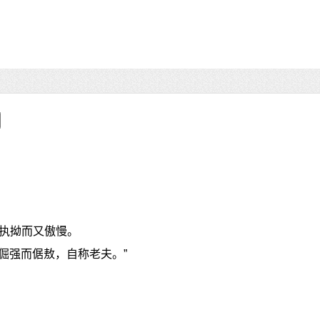
执拗而又傲慢。
“倔强而倨敖，自称老夫。”