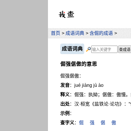
首页
>
成语词典
>
含倔的成语
>
成语词典
倔强倨傲的意思
倔强倨傲：
发音
：jué jiàng jù ào
释义
：倔强：执拗；倨傲：傲慢。
出处
：汉·桓宽《盐铁论·论功》：
示例
：
查字义
：
倔
强
倨
傲