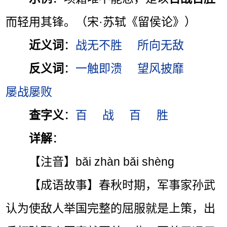
而轻用其锋。（宋·苏轼《留侯论》）
近义词
：
战无不胜
所向无敌
反义词
：
一触即溃
望风披靡
屡战屡败
查字义
：
百
战
百
胜
详解
：
【注音】bǎi zhàn bǎi shèng
【成语故事】春秋时期，军事家孙武
认为使敌人举国完整的屈服就是上策，出