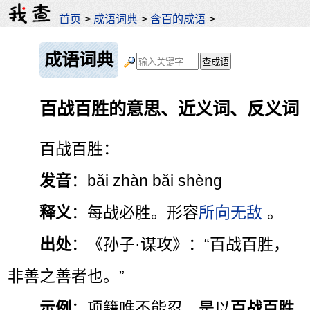
首页
>
成语词典
>
含百的成语
>
成语词典
百战百胜的意思、近义词、反义词
百战百胜：
发音
：bǎi zhàn bǎi shèng
释义
：每战必胜。形容
所向无敌
。
出处
：《孙子·谋攻》：“百战百胜，
非善之善者也。”
示例
：项籍唯不能忍，是以
百战百胜