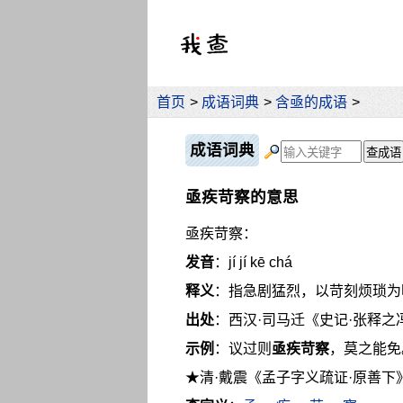
首页
>
成语词典
>
含亟的成语
>
成语词典
亟疾苛察的意思
亟疾苛察：
发音
：jí jí kē chá
释义
：指急剧猛烈，以苛刻烦琐为
出处
：西汉·司马迁《史记·张释之
示例
：议过则
亟疾苛察
，莫之能免
★清·戴震《孟子字义疏证·原善下