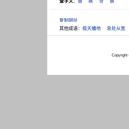
查字义
：
亟
疾
苛
察
其他成语：
极天蟠地
急处从宽
Copyright