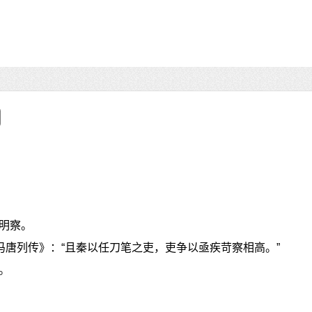
明察。
冯唐列传》：“且秦以任刀笔之吏，吏争以亟疾苛察相高。”
。
》