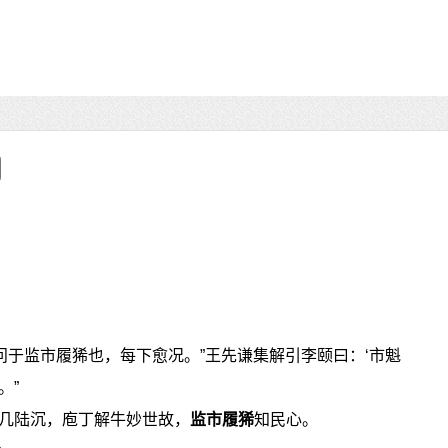
问于监市履狶也，每下愈况。”王先谦集解引李颐曰：‘市魁
。”
几陆沉，庖丁解牛妙世故，
监市履狶
知民心。