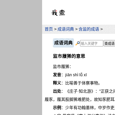
首页
>
成语词典
>
含监的成语
>
成语词典
监市履狶的意思
监市履狶：
发音
：jiān shì lǚ xī
释义
：比喻善于体察事物。
出处
：《庄子·知北游》：“正获之
履豕，履其股脚狶难肥处，故知豕肥耳
示例
：少年有功翰墨林，中岁作吏