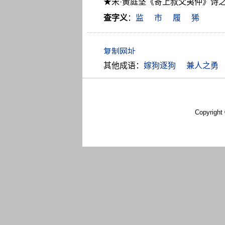
★宋·黄庭坚《寄上叔父夷仲》诗
查字义
：
监
市
履
狶
其他成语：
嫁狗逐狗
兼人之勇
Copyright