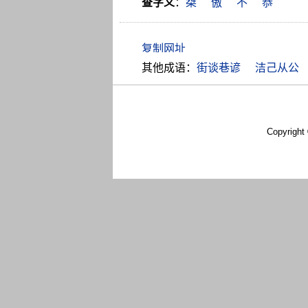
查字义
：
桀
傲
不
恭
其他成语：
街谈巷谚
洁己从公
Copyright