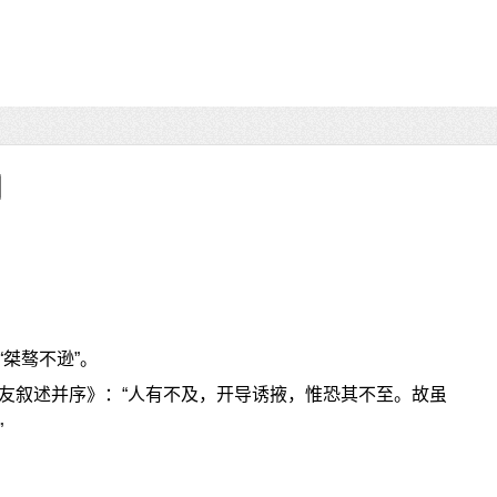
桀骜不逊”。
友叙述并序》：“人有不及，开导诱掖，惟恐其不至。故虽
”