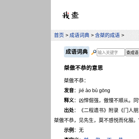
首页
>
成语词典
>
含桀的成语
>
成语词典
桀傲不恭的意思
桀傲不恭：
发音
：jié ào bù gōng
释义
：凶悍倔强，傲慢不顺从。同“
出处
：《二程遗书》附录《门人朋
桀傲不恭，见先生，莫不感悦而化服。
示例
：无