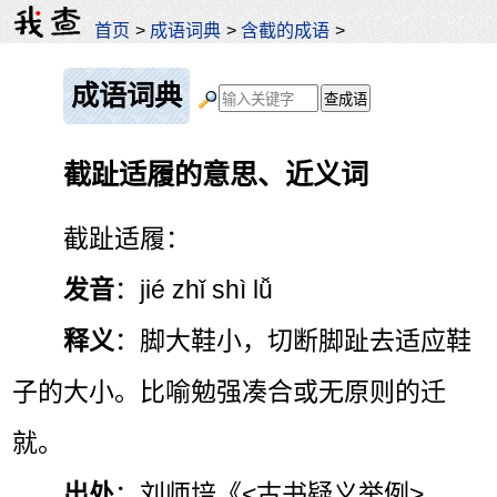
首页
>
成语词典
>
含截的成语
>
成语词典
截趾适履的意思、近义词
截趾适履：
发音
：jié zhǐ shì lǚ
释义
：脚大鞋小，切断脚趾去适应鞋
子的大小。比喻勉强凑合或无原则的迁
就。
出处
：刘师培《<古书疑义举例>