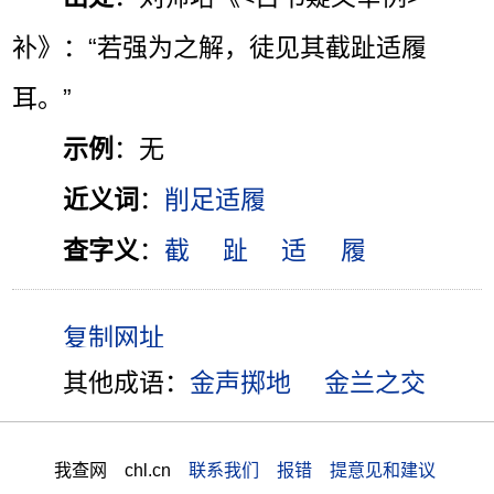
补》：“若强为之解，徒见其截趾适履
耳。”
示例
：无
近义词
：
削足适履
查字义
：
截
趾
适
履
其他成语：
金声掷地
金兰之交
我查网 chl.cn
联系我们 报错 提意见和建议