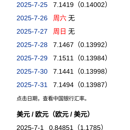
2025-7-25
7.1419（0.14002）
2025-7-26
周六
无
2025-7-27
周日
无
2025-7-28
7.1467（0.13992）
2025-7-29
7.1511（0.13984）
2025-7-30
7.1441（0.13998）
2025-7-31
7.1494（0.13987）
点击日期，查看中国银行汇率。
美元 / 欧元（欧元 / 美元）
2025-7-1 0.84851（1.1785）