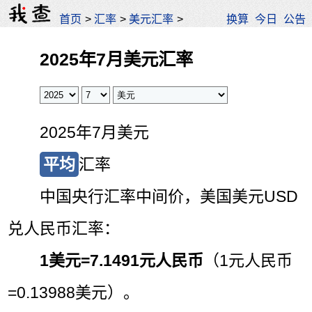
首页
>
汇率
>
美元汇率
>
换算
今日
公告
2025年7月美元汇率
2025年7月美元
平均
汇率
中国央行汇率中间价，美国美元USD
兑人民币汇率：
1美元=
7.1491元人民币
（1元人民币
=0.13988美元）。