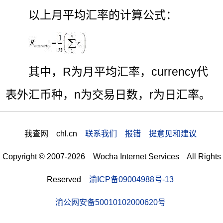
以上月平均汇率的计算公式：
其中，R为月平均汇率，currency代
表外汇币种，n为交易日数，r为日汇率。
我查网 chl.cn
联系我们 报错 提意见和建议
Copyright © 2007-2026 Wocha Internet Services All Rights
Reserved
渝ICP备09004988号-13
渝公网安备50010102000620号