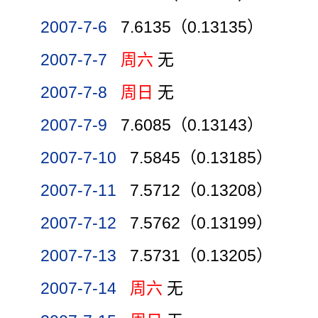
2007-7-6
7.6135（0.13135）
2007-7-7
周六
无
2007-7-8
周日
无
2007-7-9
7.6085（0.13143）
2007-7-10
7.5845（0.13185）
2007-7-11
7.5712（0.13208）
2007-7-12
7.5762（0.13199）
2007-7-13
7.5731（0.13205）
2007-7-14
周六
无