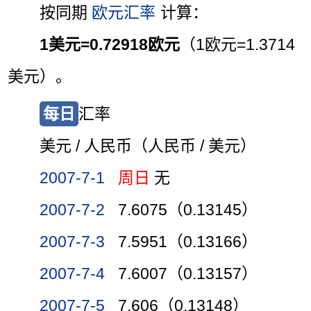
按同期
欧元汇率
计算：
1美元=0.72918欧元
（1欧元=1.3714
美元）。
每日
汇率
美元 / 人民币（人民币 / 美元）
2007-7-1
周日
无
2007-7-2
7.6075（0.13145）
2007-7-3
7.5951（0.13166）
2007-7-4
7.6007（0.13157）
2007-7-5
7.606（0.13148）