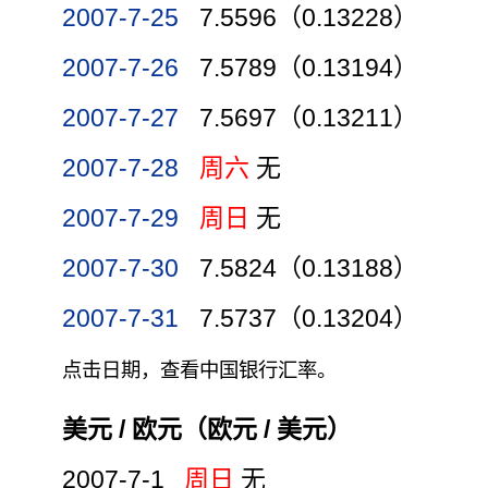
2007-7-25
7.5596（0.13228）
2007-7-26
7.5789（0.13194）
2007-7-27
7.5697（0.13211）
2007-7-28
周六
无
2007-7-29
周日
无
2007-7-30
7.5824（0.13188）
2007-7-31
7.5737（0.13204）
点击日期，查看中国银行汇率。
美元 / 欧元（欧元 / 美元）
2007-7-1
周日
无