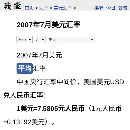
首页
>
汇率
>
美元汇率
>
换算
今日
公告
2007年7月美元汇率
2007年7月美元
平均
汇率
中国央行汇率中间价，美国美元USD
兑人民币汇率：
1美元=
7.5805元人民币
（1元人民币
=0.13192美元）。