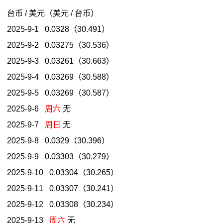
台币 / 美元（美元 / 台币）
2025-9-1 0.0328（30.491）
2025-9-2 0.03275（30.536）
2025-9-3 0.03261（30.663）
2025-9-4 0.03269（30.588）
2025-9-5 0.03269（30.587）
2025-9-6
周六
无
2025-9-7
周日
无
2025-9-8 0.0329（30.396）
2025-9-9 0.03303（30.279）
2025-9-10 0.03304（30.265）
2025-9-11 0.03307（30.241）
2025-9-12 0.03308（30.234）
2025-9-13
周六
无