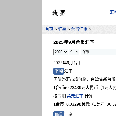
汇
首页
>
汇率
>
台币汇率
>
2025年9月台币汇率
2025年9月台币
平均
汇率
国际外汇市场价格，台湾省新台币
1台币=
0.23439元人民币
（1元人民
按同期
美元汇率
计算：
1台币=0.03298美元
（1美元=30.
每日
汇率