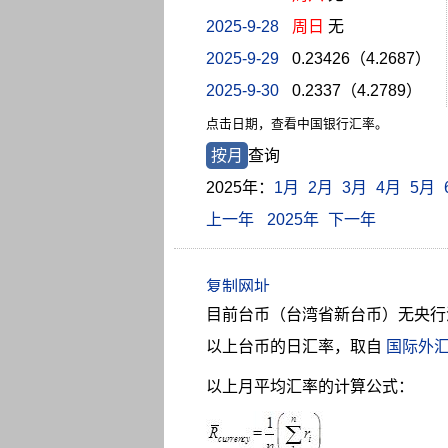
2025-9-28
周日
无
2025-9-29
0.23426（4.2687）
2025-9-30
0.2337（4.2789）
点击日期，查看中国银行汇率。
按月
查询
2025年：
1月
2月
3月
4月
5月
上一年
2025年
下一年
目前台币（台湾省新台币）无央行
以上台币的日汇率，取自
国际外
以上月平均汇率的计算公式：