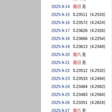
2025-9-14
周日
无
2025-9-15
0.23511（4.2533）
2025-9-16
0.23572（4.2424）
2025-9-17
0.23626（4.2326）
2025-9-18
0.23666（4.2254）
2025-9-19
0.23613（4.2349）
2025-9-20
周六
无
2025-9-21
周日
无
2025-9-22
0.23512（4.2532）
2025-9-23
0.23533（4.2494）
2025-9-24
0.23484（4.2582）
2025-9-25
0.23483（4.2584）
2025-9-26
0.23351（4.2824）
2025-9-27
周六
无