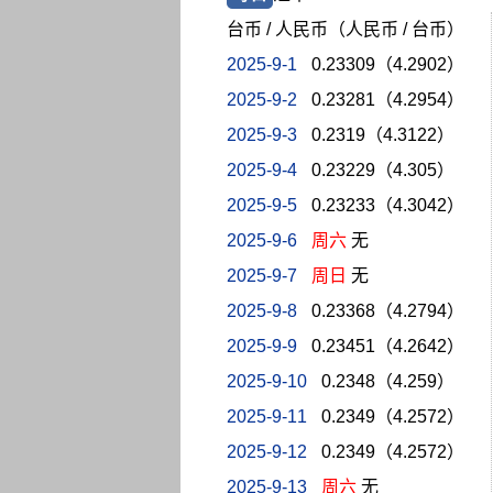
台币 / 人民币（人民币 / 台币）
2025-9-1
0.23309（4.2902）
2025-9-2
0.23281（4.2954）
2025-9-3
0.2319（4.3122）
2025-9-4
0.23229（4.305）
2025-9-5
0.23233（4.3042）
2025-9-6
周六
无
2025-9-7
周日
无
2025-9-8
0.23368（4.2794）
2025-9-9
0.23451（4.2642）
2025-9-10
0.2348（4.259）
2025-9-11
0.2349（4.2572）
2025-9-12
0.2349（4.2572）
2025-9-13
周六
无