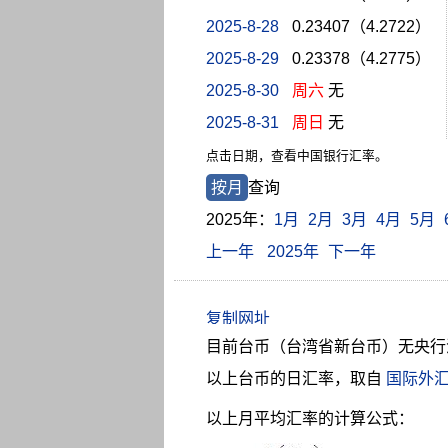
2025-8-28
0.23407（4.2722）
2025-8-29
0.23378（4.2775）
2025-8-30
周六
无
2025-8-31
周日
无
点击日期，查看中国银行汇率。
按月
查询
2025年：
1月
2月
3月
4月
5月
上一年
2025年
下一年
目前台币（台湾省新台币）无央行
以上台币的日汇率，取自
国际外
以上月平均汇率的计算公式：