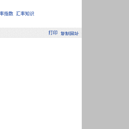
率指数
汇率知识
打印