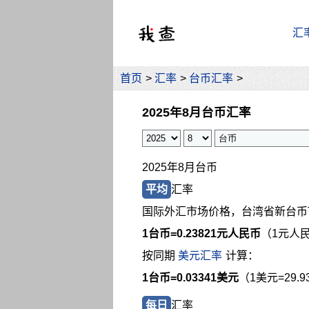
汇
首页
>
汇率
>
台币汇率
>
2025年8月台币汇率
2025年8月台币
平均
汇率
国际外汇市场价格，台湾省新台币
1台币=
0.23821元人民币
（1元人民
按同期
美元汇率
计算：
1台币=0.03341美元
（1美元=29.
每日
汇率