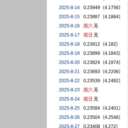
2025-8-14
0.23949（4.1756）
2025-8-15
0.23887（4.1864）
2025-8-16
周六
无
2025-8-17
周日
无
2025-8-18
0.23912（4.182）
2025-8-19
0.23899（4.1843）
2025-8-20
0.23824（4.1974）
2025-8-21
0.23693（4.2206）
2025-8-22
0.23539（4.2482）
2025-8-23
周六
无
2025-8-24
周日
无
2025-8-25
0.23584（4.2401）
2025-8-26
0.23504（4.2546）
2025-8-27
0.23408（4.272）