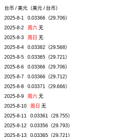
台币 / 美元（美元 / 台币）
2025-8-1 0.03366（29.706）
2025-8-2
周六
无
2025-8-3
周日
无
2025-8-4 0.03382（29.568）
2025-8-5 0.03365（29.721）
2025-8-6 0.03366（29.706）
2025-8-7 0.03366（29.712）
2025-8-8 0.03371（29.666）
2025-8-9
周六
无
2025-8-10
周日
无
2025-8-11 0.03361（29.755）
2025-8-12 0.03356（29.793）
2025-8-13 0.03365（29.721）