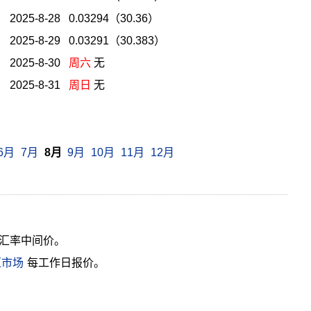
2025-8-28 0.03294（30.36）
2025-8-29 0.03291（30.383）
2025-8-30
周六
无
2025-8-31
周日
无
6月
7月
8月
9月
10月
11月
12月
汇率中间价。
汇市场
每工作日报价。