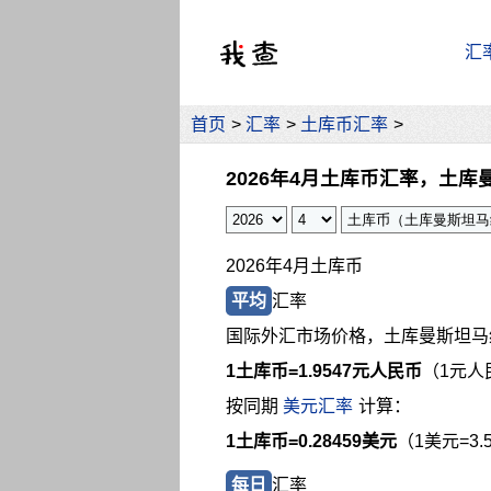
汇
首页
>
汇率
>
土库币汇率
>
2026年4月土库币汇率，土库
2026年4月土库币
平均
汇率
国际外汇市场价格，土库曼斯坦马
1土库币=
1.9547元人民币
（1元人
按同期
美元汇率
计算：
1土库币=0.28459美元
（1美元=3.
每日
汇率