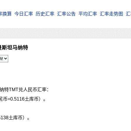
率换算
今日汇率
历史汇率
汇率公告
平均汇率
汇率走势图
汇
曼斯坦马纳特
纳特TMT兑人民币汇率：
民币=0.5116土库币）。
5138土库币）。