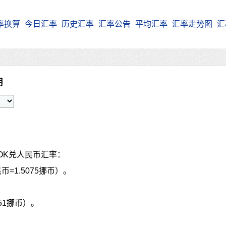
率换算
今日汇率
历史汇率
汇率公告
平均汇率
汇率走势图
汇
朗
OK兑人民币汇率：
币=1.5075挪币）。
751挪币）。