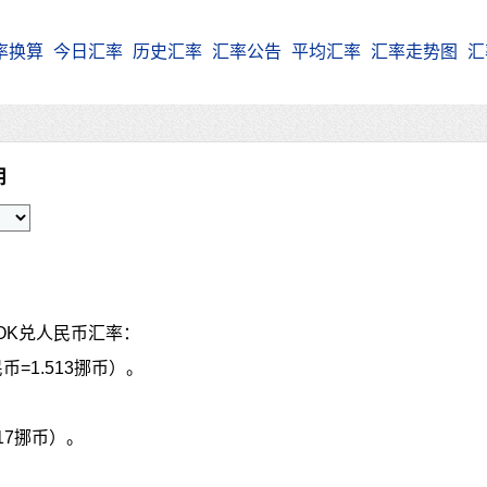
率换算
今日汇率
历史汇率
汇率公告
平均汇率
汇率走势图
汇
朗
OK兑人民币汇率：
币=1.513挪币）。
817挪币）。