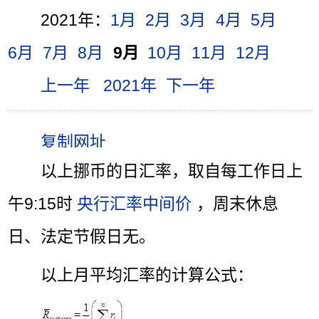
2021年：
1月
2月
3月
4月
5月
6月
7月
8月
9月
10月
11月
12月
上一年
2021年
下一年
以上挪币的日汇率，取自每工作日上
午9:15时
央行汇率中间价
，周末休息
日、法定节假日无。
以上月平均汇率的计算公式：