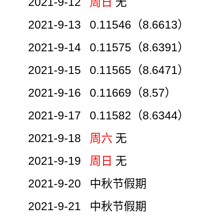
2021-9-12
周日
无
2021-9-13 0.11546（8.6613）
2021-9-14 0.11575（8.6391）
2021-9-15 0.11565（8.6471）
2021-9-16 0.11669（8.57）
2021-9-17 0.11582（8.6344）
2021-9-18
周六
无
2021-9-19
周日
无
2021-9-20 中秋节假期
2021-9-21 中秋节假期