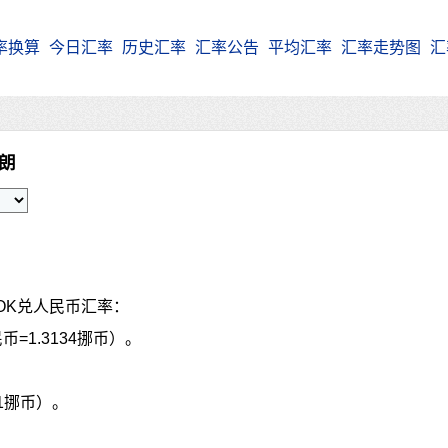
率换算
今日汇率
历史汇率
汇率公告
平均汇率
汇率走势图
汇
克朗
OK兑人民币汇率：
币=1.3134挪币）。
31挪币）。