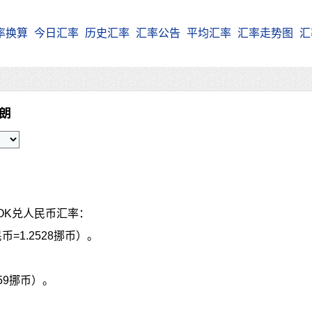
率换算
今日汇率
历史汇率
汇率公告
平均汇率
汇率走势图
汇
克朗
OK兑人民币汇率：
币=1.2528挪币）。
259挪币）。