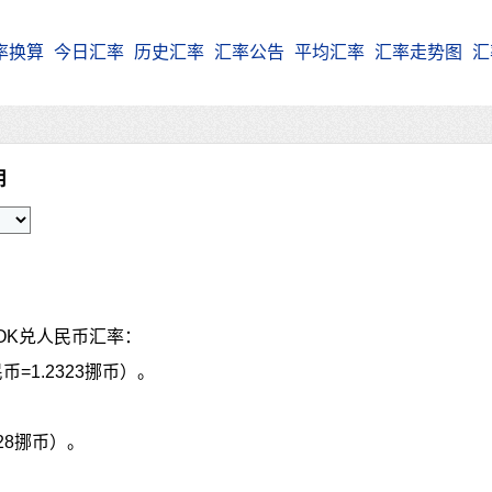
率换算
今日汇率
历史汇率
汇率公告
平均汇率
汇率走势图
汇
朗
OK兑人民币汇率：
币=1.2323挪币）。
928挪币）。