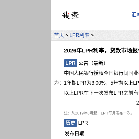
汇
首页
>
LPR利率
>
2026年LPR利率，贷款市场
LPR
公告（最新）
中国人民银行授权全国银行间同业拆
为：1年期LPR为3.00%，5年期以上LP
以上LPR在下一次发布LPR之前
注：从2019年8月起，LPR每月发布一次。
历史
LPR
发布日期