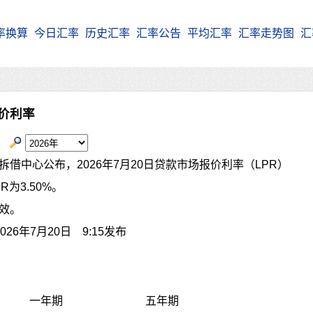
率换算
今日汇率
历史汇率
汇率公告
平均汇率
汇率走势图
汇
报价利率
借中心公布，2026年7月20日贷款市场报价利率（LPR）
R为3.50%。
有效。
2026年7月20日 9:15发布
一年期
五年期